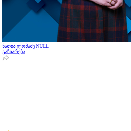
ნათია ლომაძე NULL
გაზიარება