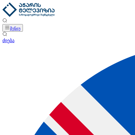
მენიუ
ძიება