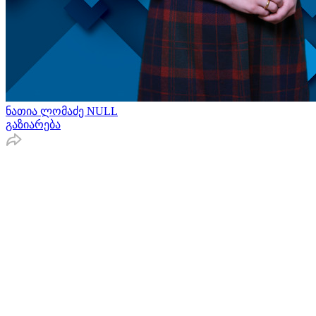
ნათია ლომაძე NULL
გაზიარება