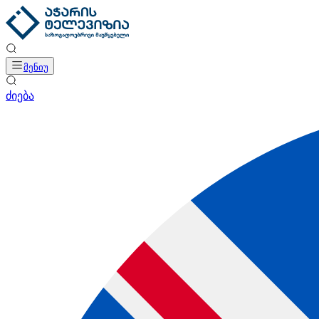
მენიუ
ძიება