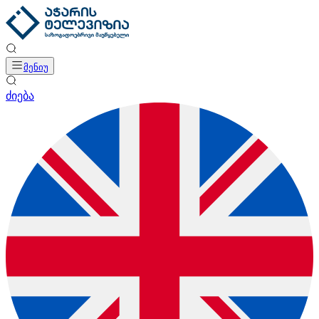
მენიუ
ძიება