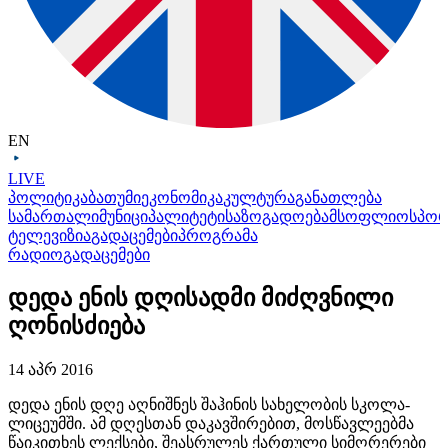
EN
LIVE
პოლიტიკა
ბათუმი
ეკონომიკა
კულტურა
განათლება
სამართალი
მუნიციპალიტეტი
საზოგადოება
მსოფლიო
სპო
ტელევიზია
გადაცემები
პროგრამა
რადიო
გადაცემები
დედა ენის დღისადმი მიძღვნილი
ღონისძიება
14 აპრ 2016
დედა ენის დღე აღნიშნეს შაჰინის სახელობის სკოლა-
ლიცეუმში. ამ დღესთან დაკავშირებით, მოსწავლეებმა
წაიკითხეს ლექსები, შეასრულეს ქართული სიმღრერები