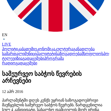
EN
LIVE
პოლიტიკა
ბათუმი
ეკონომიკა
კულტურა
განათლება
სამართალი
მუნიციპალიტეტი
საზოგადოება
მსოფლიო
სპო
ტელევიზია
გადაცემები
პროგრამა
რადიო
გადაცემები
სამეურვეო საბჭოს წევრების
არჩევნები
12 აპრ 2016
პარლამენტში დღეს კენჭს უყრიან საზოგადოებრივი
მაუწყებლის სამურვეო საბჭოს წევრებს. წარდგენილია
სულ 4 კანდიდატი. სახალხო დამცველის მიერ ირინა