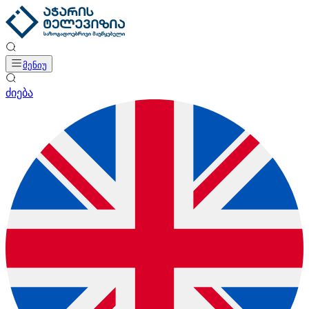
მენიუ
ძიება