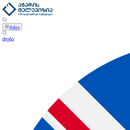
მენიუ
ძიება