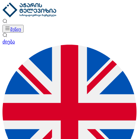
მენიუ
ძიება