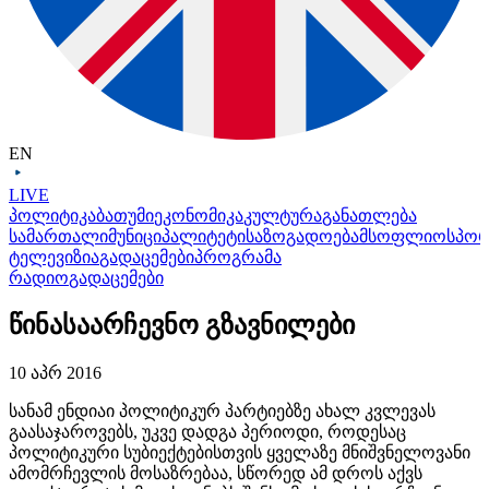
EN
LIVE
პოლიტიკა
ბათუმი
ეკონომიკა
კულტურა
განათლება
სამართალი
მუნიციპალიტეტი
საზოგადოება
მსოფლიო
სპო
ტელევიზია
გადაცემები
პროგრამა
რადიო
გადაცემები
წინასაარჩევნო გზავნილები
10 აპრ 2016
სანამ ენდიაი პოლიტიკურ პარტიებზე ახალ კვლევას
გაასაჯაროვებს, უკვე დადგა პერიოდი, როდესაც
პოლიტიკური სუბიექტებისთვის ყველაზე მნიშვნელოვანი
ამომრჩევლის მოსაზრებაა, სწორედ ამ დროს აქვს