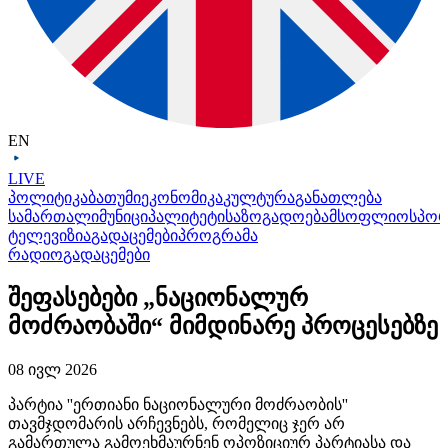
EN
LIVE
პოლიტიკა
ბათუმი
ეკონომიკა
კულტურა
განათლება
სამართალი
მუნიციპალიტეტი
საზოგადოება
მსოფლიო
სპო
ტელევიზია
გადაცემები
პროგრამა
რადიო
გადაცემები
შეფასებები „ნაციონალურ
მოძრაობაში“ მიმდინარე პროცესებზე
08 ივლ 2026
პარტია
''ერთიანი
ნაციონალური მოძრაობის''
თავმჯდომარის არჩევნებს, რომელიც ჯერ არ
გამართულა გამოეხმაურნენ ოპოზიციურ პარტიასა და