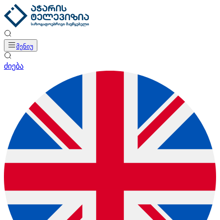
მენიუ
ძიება