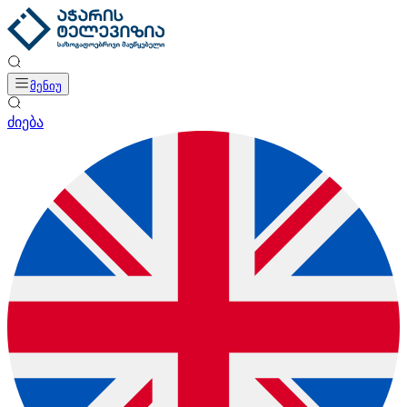
მენიუ
ძიება