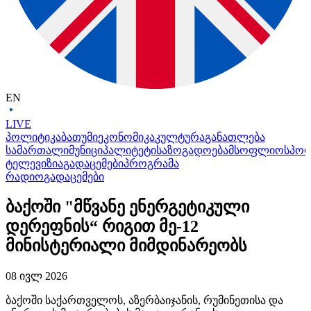
EN
LIVE
პოლიტიკა
ბათუმი
ეკონომიკა
კულტურა
განათლება
სამართალი
მუნიციპალიტეტი
საზოგადოება
მსოფლიო
სპო
ტელევიზია
გადაცემები
პროგრამა
რადიო
გადაცემები
ბაქოში "მწვანე ენერგეტიკული
დერეფნის“ რიგით მე-12
მინისტერიალი მიმდინარეობს
08 ივლ 2026
ბაქოში საქართველოს, აზერბაიჯანის, რუმინეთისა და