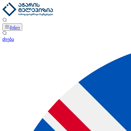
მენიუ
ძიება