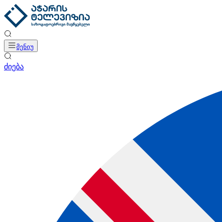
მენიუ
ძიება