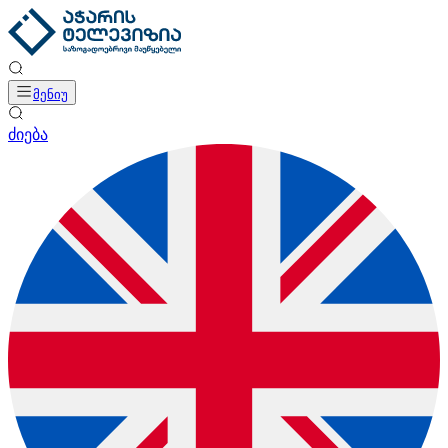
მენიუ
ძიება