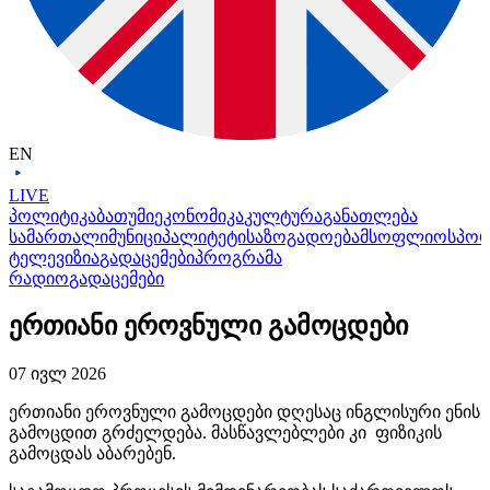
EN
LIVE
პოლიტიკა
ბათუმი
ეკონომიკა
კულტურა
განათლება
სამართალი
მუნიციპალიტეტი
საზოგადოება
მსოფლიო
სპო
ტელევიზია
გადაცემები
პროგრამა
რადიო
გადაცემები
ერთიანი ეროვნული გამოცდები
07 ივლ 2026
ერთიანი ეროვნული გამოცდები დღესაც ინგლისური ენის
გამოცდით გრძელდება. მასწავლებლები კი ფიზიკის
გამოცდას აბარებენ.