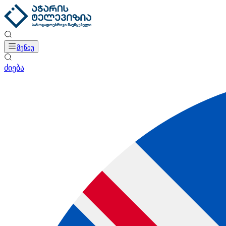
მენიუ
ძიება