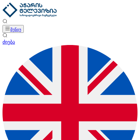
მენიუ
ძიება