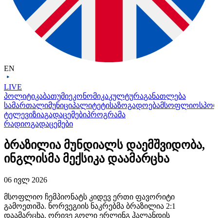
EN
LIVE
პოლიტიკა
ბათუმი
ეკონომიკა
კულტურა
განათლება
სამართალი
მუნიციპალიტეტი
საზოგადოება
მსოფლიო
სპო
ტელევიზია
გადაცემები
პროგრამა
რადიო
გადაცემები
ბრაზილია მუნდიალს დაემშვიდობა,
ინგლისმა მექსიკა დაამარცხა
06 ივლ 2026
მსოფლიო ჩემპიონატს კიდევ ერთი ფავორიტი
გამოეთიშა. ნორვეგიის ნაკრებმა ბრაზილია 2:1
დაამარცხა. ორივე გოლი ერლინგ
ჰალანდის