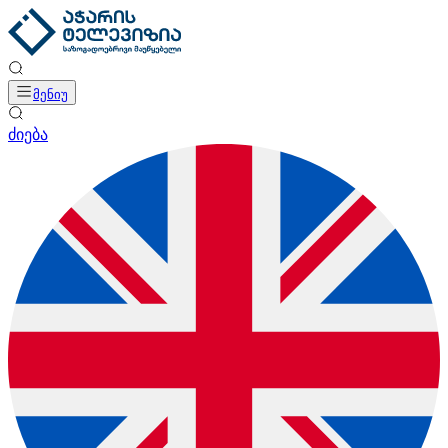
მენიუ
ძიება