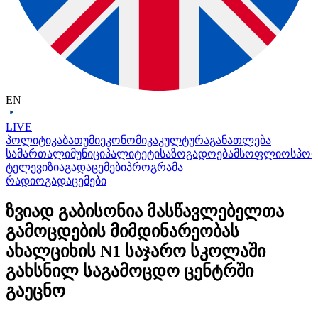
EN
LIVE
პოლიტიკა
ბათუმი
ეკონომიკა
კულტურა
განათლება
სამართალი
მუნიციპალიტეტი
საზოგადოება
მსოფლიო
სპო
ტელევიზია
გადაცემები
პროგრამა
რადიო
გადაცემები
ზვიად გაბისონია მასწავლებელთა
გამოცდების მიმდინარეობას
ახალციხის N1 საჯარო სკოლაში
გახსნილ საგამოცდო ცენტრში
გაეცნო