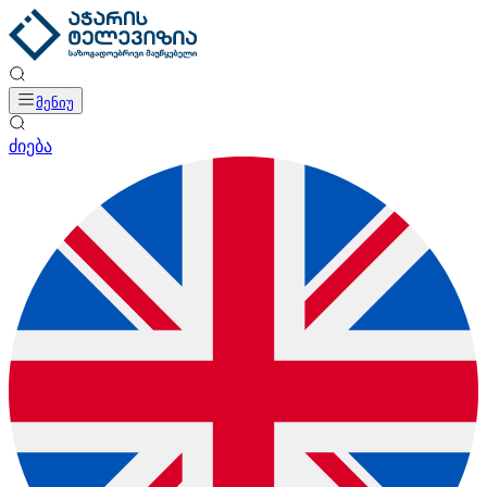
მენიუ
ძიება