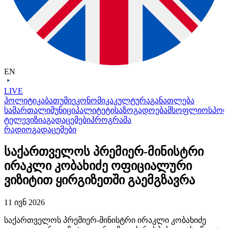
EN
LIVE
პოლიტიკა
ბათუმი
ეკონომიკა
კულტურა
განათლება
სამართალი
მუნიციპალიტეტი
საზოგადოება
მსოფლიო
სპო
ტელევიზია
გადაცემები
პროგრამა
რადიო
გადაცემები
საქართველოს პრემიერ-მინისტრი
ირაკლი კობახიძე ოფიციალური
ვიზიტით ყირგიზეთში გაემგზავრა
11 ივნ 2026
საქართველოს პრემიერ-მინისტრი ირაკლი კობახიძე