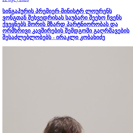
სინგაპურის პრემიერ-მინისტრ ლოურენს
ვონგთან შეხვედრისას საუბარი შეეხო ჩვენს
ქვეყნებს შორის მზარდ პარტნიორობას და
ორმხრივი კავშირების შემდგომი გაღრმავების
შესაძლებლობებს - ირაკლი კობახიძე