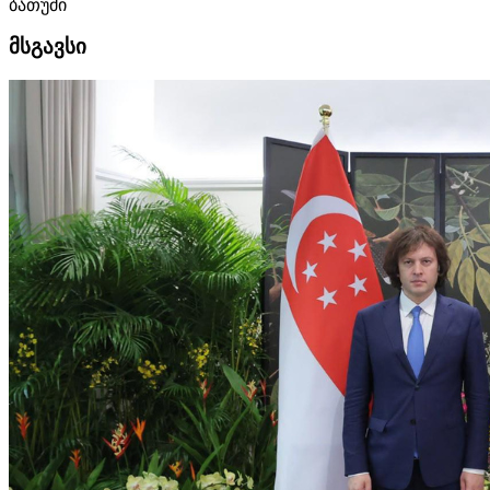
ბათუმი
მსგავსი