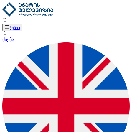
მენიუ
ძიება