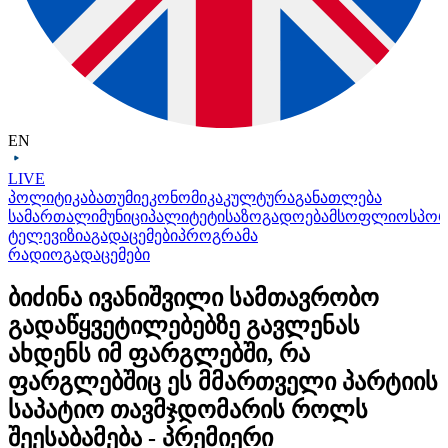
EN
LIVE
პოლიტიკა
ბათუმი
ეკონომიკა
კულტურა
განათლება
სამართალი
მუნიციპალიტეტი
საზოგადოება
მსოფლიო
სპო
ტელევიზია
გადაცემები
პროგრამა
რადიო
გადაცემები
ბიძინა ივანიშვილი სამთავრობო
გადაწყვეტილებებზე გავლენას
ახდენს იმ ფარგლებში, რა
ფარგლებშიც ეს მმართველი პარტიის
საპატიო თავმჯდომარის როლს
შეესაბამება - პრემიერი