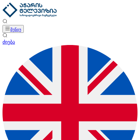
მენიუ
ძიება