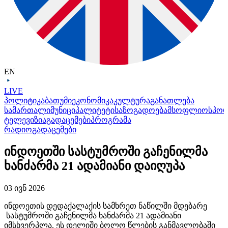
EN
LIVE
პოლიტიკა
ბათუმი
ეკონომიკა
კულტურა
განათლება
სამართალი
მუნიციპალიტეტი
საზოგადოება
მსოფლიო
სპო
ტელევიზია
გადაცემები
პროგრამა
რადიო
გადაცემები
ინდოეთში სასტუმროში გაჩენილმა
ხანძარმა 21 ადამიანი დაიღუპა
03 ივნ 2026
ინდოეთის დედაქალაქის სამხრეთ ნაწილში მდებარე
სასტუმროში გაჩენილმა ხანძარმა 21 ადამიანი
იმსხვერპლა. ეს დელიში ბოლო წლების განმავლობაში