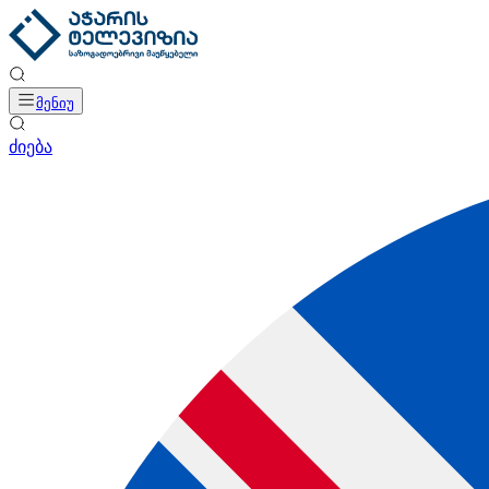
მენიუ
ძიება