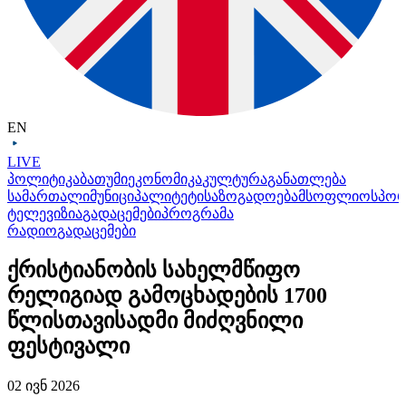
EN
LIVE
პოლიტიკა
ბათუმი
ეკონომიკა
კულტურა
განათლება
სამართალი
მუნიციპალიტეტი
საზოგადოება
მსოფლიო
სპო
ტელევიზია
გადაცემები
პროგრამა
რადიო
გადაცემები
ქრისტიანობის სახელმწიფო
რელიგიად გამოცხადების 1700
წლისთავისადმი მიძღვნილი
ფესტივალი
02 ივნ 2026