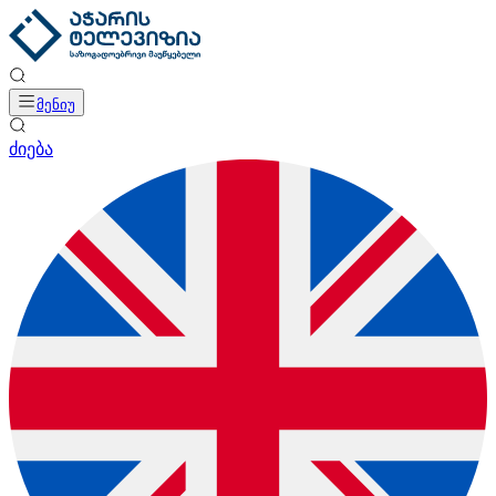
მენიუ
ძიება