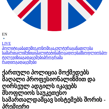
EN
LIVE
პოლიტიკა
ბათუმი
ეკონომიკა
კულტურა
განათლება
სამართალი
მუნიციპალიტეტი
საზოგადოება
მსოფლიო
სპო
ტელევიზია
გადაცემები
პროგრამა
რადიო
გადაცემები
ქართული პოლიცია მოქმედებს
მაღალი პროფესიონალიზმით და
ღირსეულ ადგილს იკავებს
მსოფლიოს საუკეთესო
სამართალდამცავ სისტემებს შორის -
პრემიერი