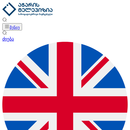
მენიუ
ძიება