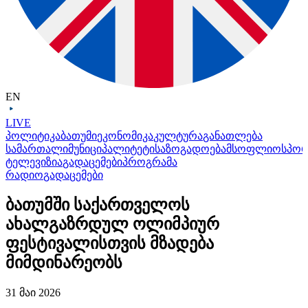
EN
LIVE
პოლიტიკა
ბათუმი
ეკონომიკა
კულტურა
განათლება
სამართალი
მუნიციპალიტეტი
საზოგადოება
მსოფლიო
სპო
ტელევიზია
გადაცემები
პროგრამა
რადიო
გადაცემები
ბათუმში საქართველოს
ახალგაზრდულ ოლიმპიურ
ფესტივალისთვის მზადება
მიმდინარეობს
31 მაი 2026