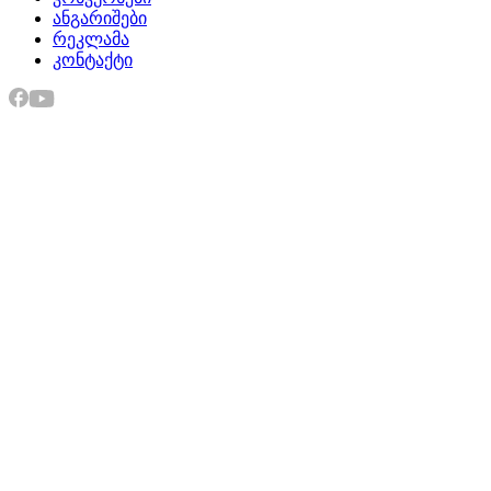
ანგარიშები
რეკლამა
კონტაქტი