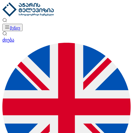
მენიუ
ძიება