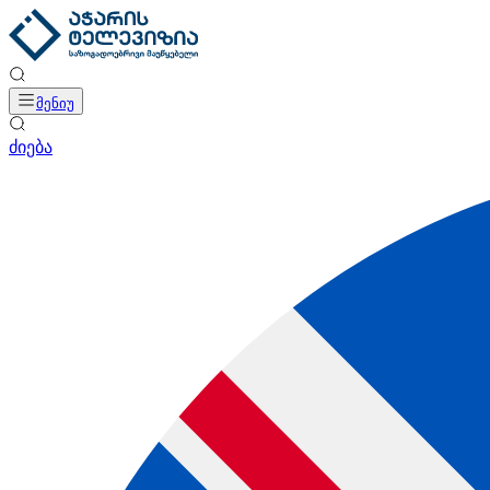
მენიუ
ძიება