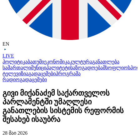
EN
LIVE
პოლიტიკა
ბათუმი
ეკონომიკა
კულტურა
განათლება
სამართალი
მუნიციპალიტეტი
საზოგადოება
მსოფლიო
სპო
ტელევიზია
გადაცემები
პროგრამა
რადიო
გადაცემები
გივი მიქანაძემ საქართველოს
პარლამენტში უმაღლესი
განათლების სისტემის რეფორმის
შესახებ ისაუბრა
28 მაი 2026