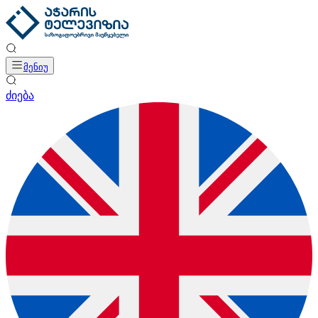
მენიუ
ძიება