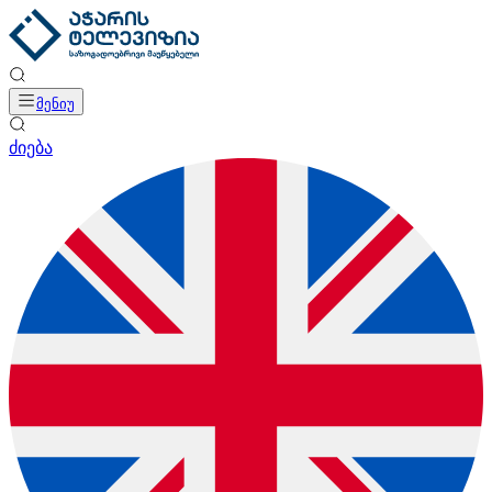
მენიუ
ძიება