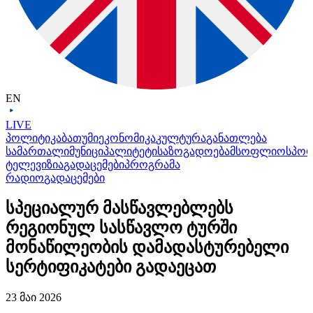
EN
LIVE
პოლიტიკა
ბათუმი
ეკონომიკა
კულტურა
განათლება
სამართალი
მუნიციპალიტეტი
საზოგადოება
მსოფლიო
სპო
ტელევიზია
გადაცემები
პროგრამა
რადიო
გადაცემები
სპეციალურ მასწავლებლებს
რეგიონულ სასწავლო ტურში
მონაწილეობის დამადასტურებელი
სერტიფიკატები გადაეცათ
23 მაი 2026