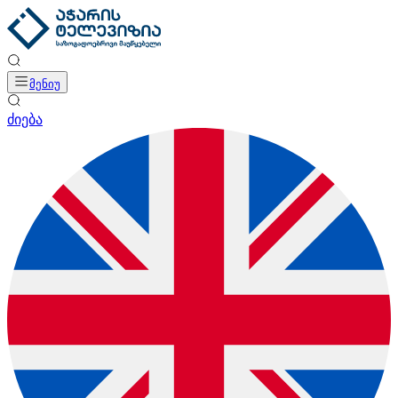
მენიუ
ძიება