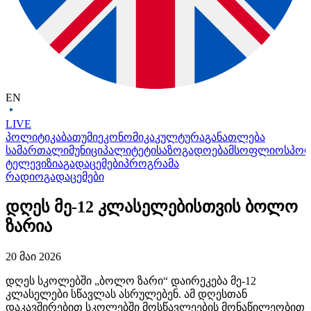
EN
LIVE
პოლიტიკა
ბათუმი
ეკონომიკა
კულტურა
განათლება
სამართალი
მუნიციპალიტეტი
საზოგადოება
მსოფლიო
სპო
ტელევიზია
გადაცემები
პროგრამა
რადიო
გადაცემები
დღეს მე-12 კლასელებისთვის ბოლო
ზარია
20 მაი 2026
დღეს სკოლებში „ბოლო ზარი“ დაირეკება მე-12
კლასელები სწავლას ასრულებენ. ამ დღესთან
დაკავშირებით სკოლებში მოსწავლეების მონაწილეობით