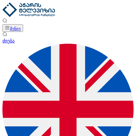
მენიუ
ძიება