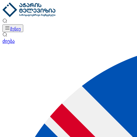
მენიუ
ძიება