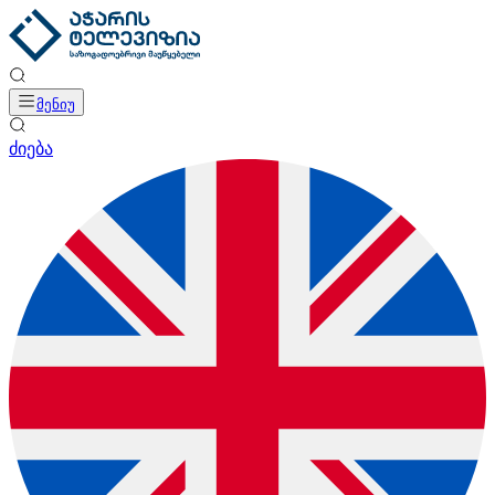
მენიუ
ძიება