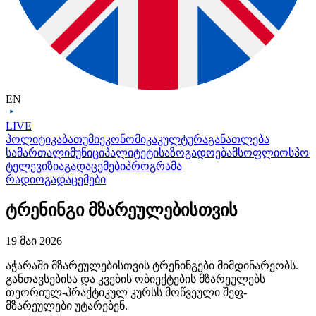
EN
LIVE
პოლიტიკა
ბათუმი
ეკონომიკა
კულტურა
განათლება
სამართალი
მუნიციპალიტეტი
საზოგადოება
მსოფლიო
სპო
ტელევიზია
გადაცემები
პროგრამა
რადიო
გადაცემები
ტრენინგი მზარეულებისთვის
19 მაი 2026
აჭარაში
მზარეულებისთვის
ტრენინგები მიმდინარეობს.
განთავსებისა და კვების ობიექტების მზარეულებს
თეორიულ-პრაქტიკულ კურსს მოწვეული შეფ-
მზარეულები უტარებენ.