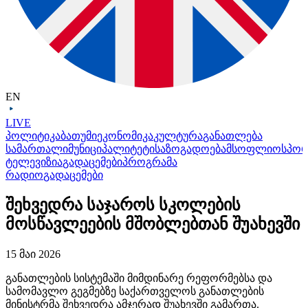
EN
LIVE
პოლიტიკა
ბათუმი
ეკონომიკა
კულტურა
განათლება
სამართალი
მუნიციპალიტეტი
საზოგადოება
მსოფლიო
სპო
ტელევიზია
გადაცემები
პროგრამა
რადიო
გადაცემები
შეხვედრა საჯაროს სკოლების
მოსწავლეების მშობლებთან შუახევში
15 მაი 2026
განათლების სისტემაში მიმდინარე რეფორმებსა და
სამომავლო გეგმებზე საქართველოს განათლების
მინისტრმა შეხვედრა ამჯერად შუახევში გამართა.