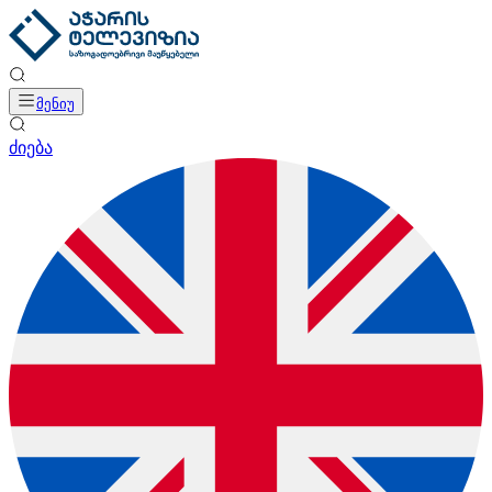
მენიუ
ძიება