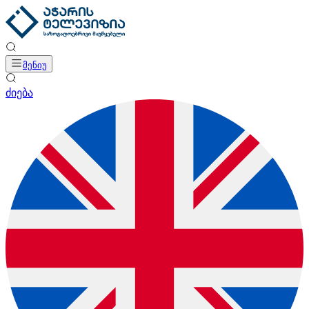
მენიუ
ძიება