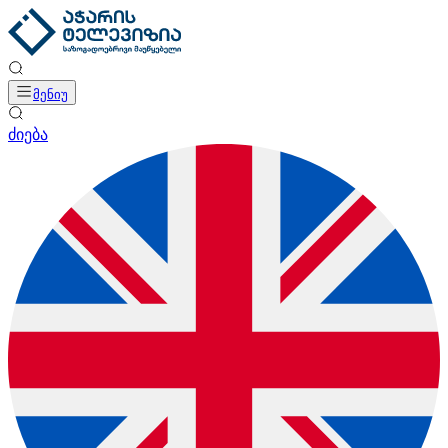
მენიუ
ძიება