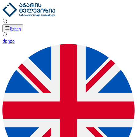
მენიუ
ძიება