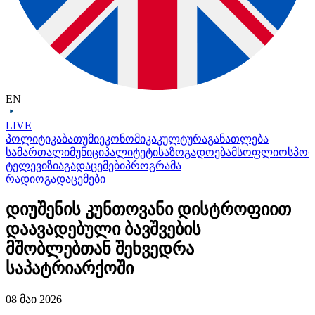
EN
LIVE
პოლიტიკა
ბათუმი
ეკონომიკა
კულტურა
განათლება
სამართალი
მუნიციპალიტეტი
საზოგადოება
მსოფლიო
სპო
ტელევიზია
გადაცემები
პროგრამა
რადიო
გადაცემები
დიუშენის კუნთოვანი დისტროფიით
დაავადებული ბავშვების
მშობლებთან შეხვედრა
საპატრიარქოში
08 მაი 2026