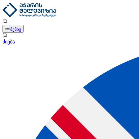
მენიუ
ძიება