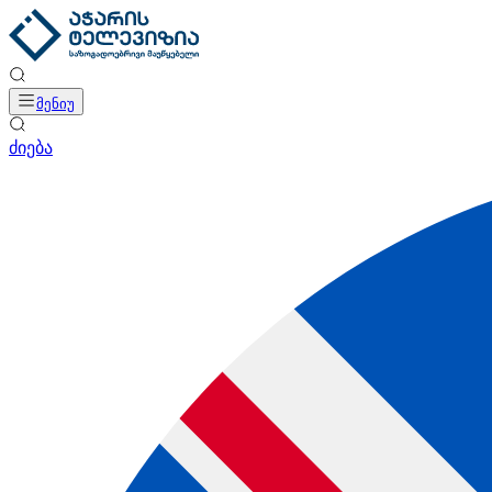
მენიუ
ძიება