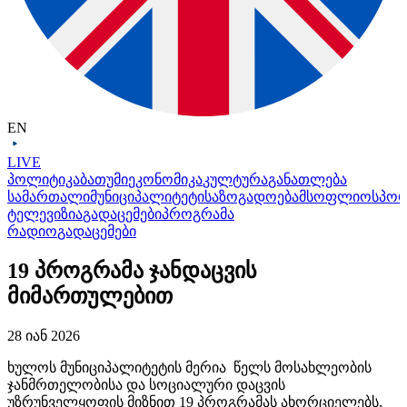
EN
LIVE
პოლიტიკა
ბათუმი
ეკონომიკა
კულტურა
განათლება
სამართალი
მუნიციპალიტეტი
საზოგადოება
მსოფლიო
სპო
ტელევიზია
გადაცემები
პროგრამა
რადიო
გადაცემები
19 პროგრამა ჯანდაცვის
მიმართულებით
28 იან 2026
ხულოს მუნიციპალიტეტის მერია წელს მოსახლეობის
ჯანმრთელობისა და სოციალური დაცვის
უზრუნველყოფის მიზნით 19 პროგრამას ახორციელებს,