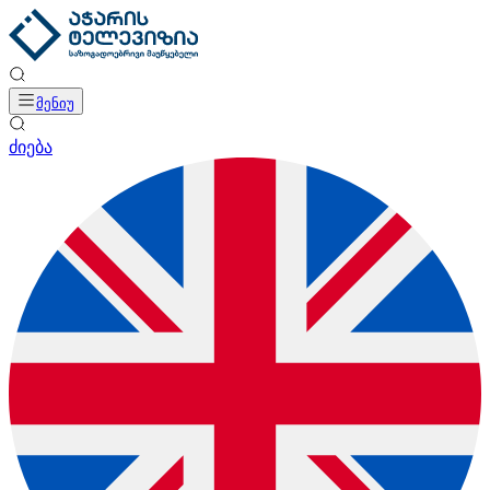
მენიუ
ძიება