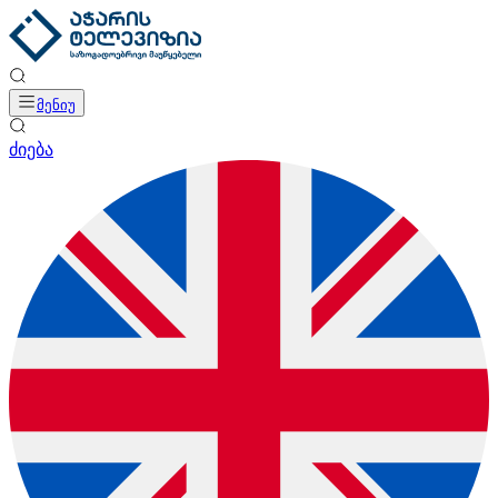
მენიუ
ძიება