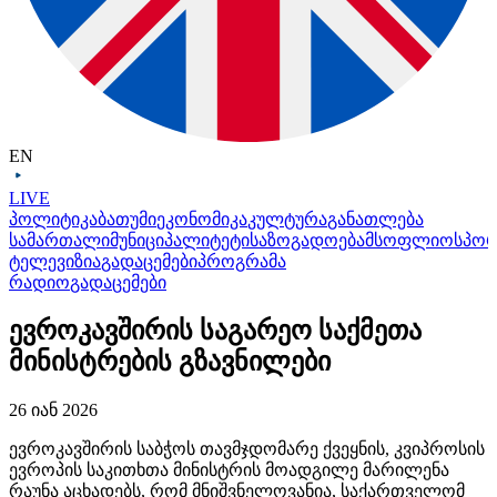
EN
LIVE
პოლიტიკა
ბათუმი
ეკონომიკა
კულტურა
განათლება
სამართალი
მუნიციპალიტეტი
საზოგადოება
მსოფლიო
სპო
ტელევიზია
გადაცემები
პროგრამა
რადიო
გადაცემები
ევროკავშირის საგარეო საქმეთა
მინისტრების გზავნილები
26 იან 2026
ევროკავშირის საბჭოს თავმჯდომარე ქვეყნის, კვიპროსის
ევროპის საკითხთა მინისტრის მოადგილე მარილენა
რაუნა აცხადებს, რომ მნიშვნელოვანია, საქართველომ