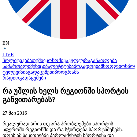
EN
LIVE
პოლიტიკა
ბათუმი
ეკონომიკა
კულტურა
განათლება
სამართალი
მუნიციპალიტეტი
საზოგადოება
მსოფლიო
სპო
ტელევიზია
გადაცემები
პროგრამა
რადიო
გადაცემები
რა უშლის ხელს რეგიონში სპორტის
განვითარებას?
27 მაი 2016
რეალურად არის თუ არა პრობლემები სპორტის
სფეროში რეგიონში და რა სჭირდება სპორტსმენებს-
დღეს ამ საკითხებზე პარლამენტის სპორტისა და