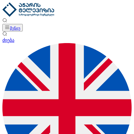
მენიუ
ძიება