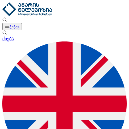
მენიუ
ძიება