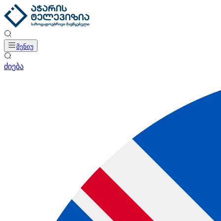
მენიუ
ძიება