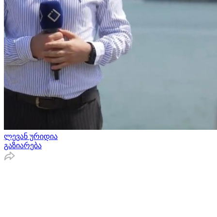
ლევან ურიდია
გაზიარება