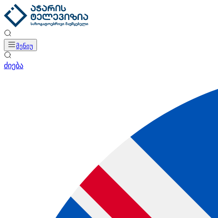
მენიუ
ძიება