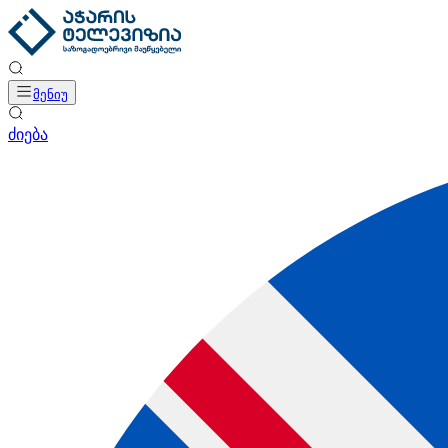
მენიუ
ძიება