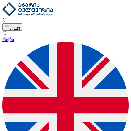
მენიუ
ძიება