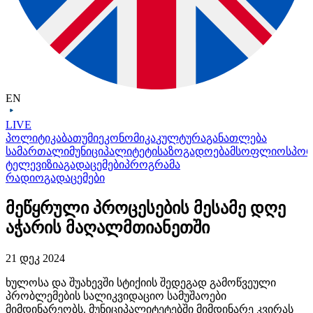
EN
LIVE
პოლიტიკა
ბათუმი
ეკონომიკა
კულტურა
განათლება
სამართალი
მუნიციპალიტეტი
საზოგადოება
მსოფლიო
სპო
ტელევიზია
გადაცემები
პროგრამა
რადიო
გადაცემები
მეწყრული პროცესების მესამე დღე
აჭარის მაღალმთიანეთში
21 დეკ 2024
ხულოსა და შუახევში სტიქიის შედეგად გამოწვეული
პრობლემების სალიკვიდაციო სამუშაოები
მიმდინარეობს. მუნიციპალიტეტებში მიმდინარე კვირას