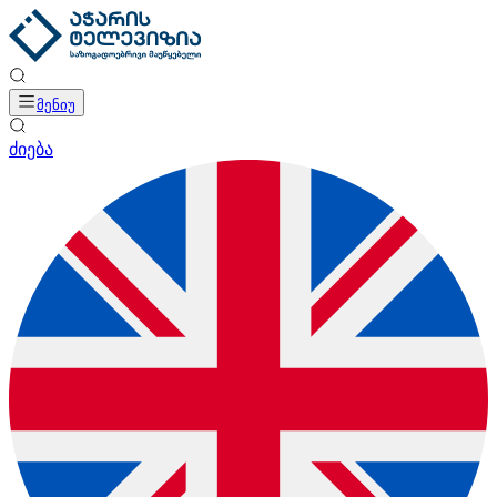
მენიუ
ძიება