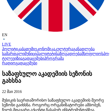
EN
LIVE
პოლიტიკა
ბათუმი
ეკონომიკა
კულტურა
განათლება
სამართალი
მუნიციპალიტეტი
საზოგადოება
მსოფლიო
სპო
ტელევიზია
გადაცემები
პროგრამა
რადიო
გადაცემები
საზაფხულო აკადემიის სეზონის
გახსნა
22 მაი 2016
მუსიკის საერთაშორისო საზაფხულო აკადემიის მეორე
სეზონი
გაიხსნა
. როგორც ორგანიზატორები ამბობენ,
წელს მთავარი აქცენტი ჩასაბერ ინსტრუმენტებზეა.