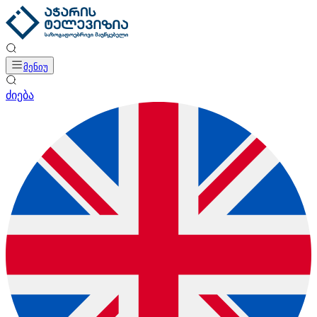
მენიუ
ძიება