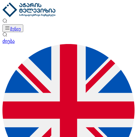
მენიუ
ძიება