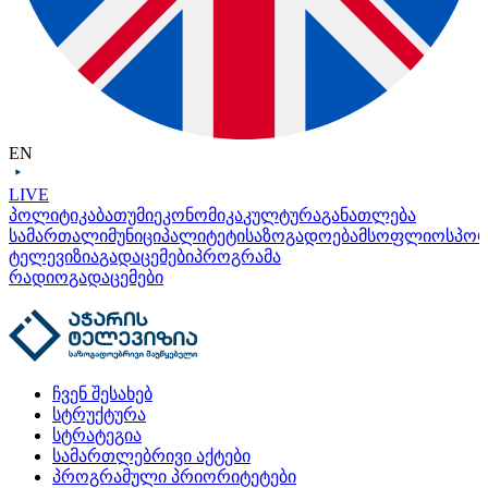
EN
LIVE
პოლიტიკა
ბათუმი
ეკონომიკა
კულტურა
განათლება
სამართალი
მუნიციპალიტეტი
საზოგადოება
მსოფლიო
სპო
ტელევიზია
გადაცემები
პროგრამა
რადიო
გადაცემები
ჩვენ შესახებ
სტრუქტურა
სტრატეგია
სამართლებრივი აქტები
პროგრამული პრიორიტეტები