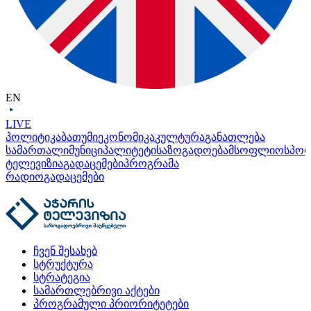
EN
LIVE
პოლიტიკა
ბათუმი
ეკონომიკა
კულტურა
განათლება
სამართალი
მუნიციპალიტეტი
საზოგადოება
მსოფლიო
სპო
ტელევიზია
გადაცემები
პროგრამა
რადიო
გადაცემები
ჩვენ შესახებ
სტრუქტურა
სტრატეგია
სამართლებრივი აქტები
პროგრამული პრიორიტეტები