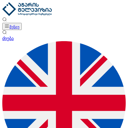
მენიუ
ძიება