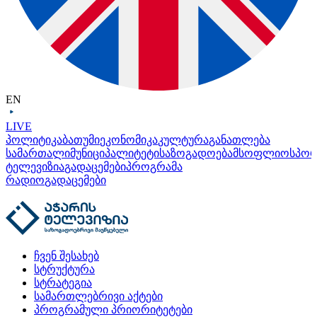
EN
LIVE
პოლიტიკა
ბათუმი
ეკონომიკა
კულტურა
განათლება
სამართალი
მუნიციპალიტეტი
საზოგადოება
მსოფლიო
სპო
ტელევიზია
გადაცემები
პროგრამა
რადიო
გადაცემები
ჩვენ შესახებ
სტრუქტურა
სტრატეგია
სამართლებრივი აქტები
პროგრამული პრიორიტეტები