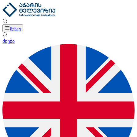
მენიუ
ძიება