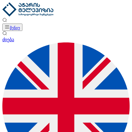
მენიუ
ძიება