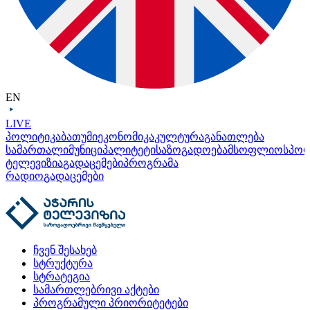
EN
LIVE
პოლიტიკა
ბათუმი
ეკონომიკა
კულტურა
განათლება
სამართალი
მუნიციპალიტეტი
საზოგადოება
მსოფლიო
სპო
ტელევიზია
გადაცემები
პროგრამა
რადიო
გადაცემები
ჩვენ შესახებ
სტრუქტურა
სტრატეგია
სამართლებრივი აქტები
პროგრამული პრიორიტეტები