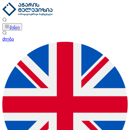
მენიუ
ძიება