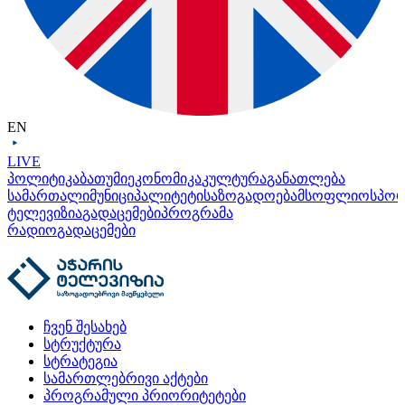
EN
LIVE
პოლიტიკა
ბათუმი
ეკონომიკა
კულტურა
განათლება
სამართალი
მუნიციპალიტეტი
საზოგადოება
მსოფლიო
სპო
ტელევიზია
გადაცემები
პროგრამა
რადიო
გადაცემები
ჩვენ შესახებ
სტრუქტურა
სტრატეგია
სამართლებრივი აქტები
პროგრამული პრიორიტეტები